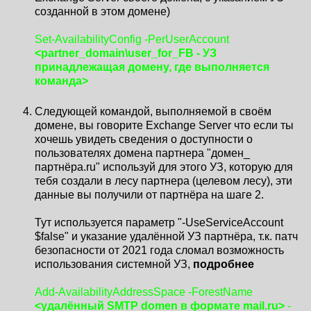
созданной в этом домене)
Set-AvailabilityConfig -PerUserAccount
<partner_domain\user_for_FB - УЗ
принадлежащая домену, где выполняется
команда>
Следующей командой, выполняемой в своём
домене, вы говорите Exchange Server что если ты
хочешь увидеть сведения о доступности о
пользователях домена партнера "домен_
партнёра.ru" используй для этого УЗ, которую для
тебя создали в лесу партнера (целевом лесу), эти
данные вы получили от партнёра на шаге 2.
Тут используется параметр "-UseServiceAccount
$false" и указание удалённой УЗ партнёра, т.к. патч
безопасности от 2021 года сломал возможность
использования системной УЗ,
подробнее
Add-AvailabilityAddressSpace -ForestName
<удалённый SMTP domen в формате mail.ru>
-