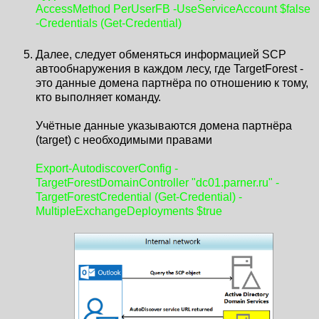
AccessMethod PerUserFB -UseServiceAccount $false
-Credentials (Get-Credential)
Далее, следует обменяться информацией SCP
автообнаружения в каждом лесу, где TargetForest -
это данные домена партнёра по отношению к тому,
кто выполняет команду.
Учётные данные указываются домена партнёра
(target) с необходимыми правами
Export-AutodiscoverConfig -
TargetForestDomainController "dc01.parner.ru" -
TargetForestCredential (Get-Credential) -
MultipleExchangeDeployments $true